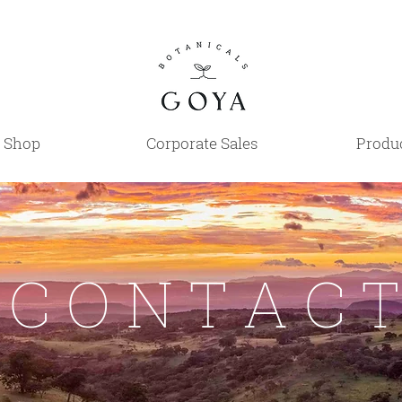
Shop
Corporate Sales
Produc
C O N T A C T