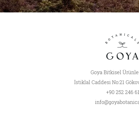
Goya Bitkisel Ürünler
İ
stiklal Caddesi No:21 Göko
+90 252 246 6
info@goyabotanic