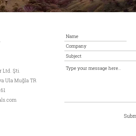
 Ltd. Şti.
va
Ula Muğla TR
161
als.com
Subm